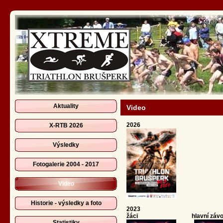
Aktuality
Video
2026
X-RTB 2026
Výsledky
Fotogalerie 2004 - 2017
Video
Historie - výsledky a foto
2023
žáci hlavní závo
Statistiky