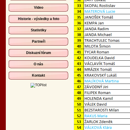
Video
Historie - výsledky a foto
Statistiky
Partneři
Diskuzní fórum
O nás
Kontakt